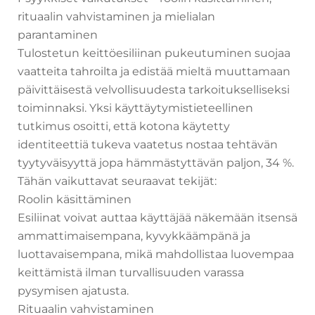
rituaalin vahvistaminen ja mielialan
parantaminen
Tulostetun keittöesiliinan pukeutuminen suojaa
vaatteita tahroilta ja edistää mieltä muuttamaan
päivittäisestä velvollisuudesta tarkoitukselliseksi
toiminnaksi. Yksi käyttäytymistieteellinen
tutkimus osoitti, että kotona käytetty
identiteettiä tukeva vaatetus nostaa tehtävän
tyytyväisyyttä jopa hämmästyttävän paljon, 34 %.
Tähän vaikuttavat seuraavat tekijät:
Roolin käsittäminen
Esiliinat voivat auttaa käyttäjää näkemään itsensä
ammattimaisempana, kyvykkäämpänä ja
luottavaisempana, mikä mahdollistaa luovempaa
keittämistä ilman turvallisuuden varassa
pysymisen ajatusta.
Rituaalin vahvistaminen