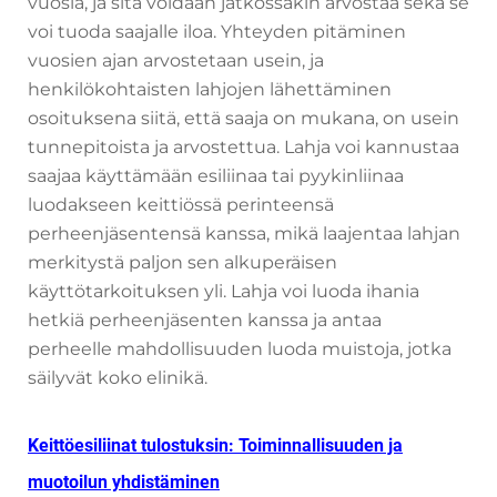
vuosia, ja sitä voidaan jatkossakin arvostaa sekä se
voi tuoda saajalle iloa. Yhteyden pitäminen
vuosien ajan arvostetaan usein, ja
henkilökohtaisten lahjojen lähettäminen
osoituksena siitä, että saaja on mukana, on usein
tunnepitoista ja arvostettua. Lahja voi kannustaa
saajaa käyttämään esiliinaa tai pyykinliinaa
luodakseen keittiössä perinteensä
perheenjäsentensä kanssa, mikä laajentaa lahjan
merkitystä paljon sen alkuperäisen
käyttötarkoituksen yli. Lahja voi luoda ihania
hetkiä perheenjäsenten kanssa ja antaa
perheelle mahdollisuuden luoda muistoja, jotka
säilyvät koko elinikä.
Keittöesiliinat tulostuksin: Toiminnallisuuden ja
muotoilun yhdistäminen