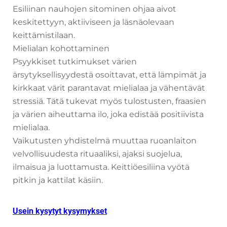
Esiliinan nauhojen sitominen ohjaa aivot
keskitettyyn, aktiiviseen ja läsnäolevaan
keittämistilaan.
Mielialan kohottaminen
Psyykkiset tutkimukset värien
ärsytyksellisyydestä osoittavat, että lämpimät ja
kirkkaat värit parantavat mielialaa ja vähentävät
stressiä. Tätä tukevat myös tulostusten, fraasien
ja värien aiheuttama ilo, joka edistää positiivista
mielialaa.
Vaikutusten yhdistelmä muuttaa ruoanlaiton
velvollisuudesta rituaaliksi, ajaksi suojelua,
ilmaisua ja luottamusta. Keittiöesiliina vyötä
pitkin ja kattilat käsiin.
Usein kysytyt kysymykset