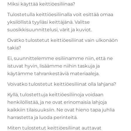
Miksi käyttää keittiöesiliinaa?
Tulostetulla keittiöesiliinalla voit esittää omaa
yksilöllistä tyyliäsi keittäjänä. Valitse
suosikkisuunnittelusi, värit ja kuviot.
Ovatko tulostetut keittiöesiliinat vain ulkonäön
takia?
Ei, suunnittelemme esiliinamme niin, että ne
istuvat hyvin, lisäämme niihin taskuja ja
käytämme tahrankestäviä materiaaleja.
Voivatko tulostetut keittiöesiliinat olla lahjana?
Kyllä, tulostettuja keittiöesiliinoja voidaan
henkilöllistää, ja ne ovat erinomaisia lahjoja
kaikkiin tilaisuuksiin. Ne ovat hieno tapa juhlia
harrastetta ja luoda perinteitä.
Miten tulostetut keittiöesiliinat auttavat