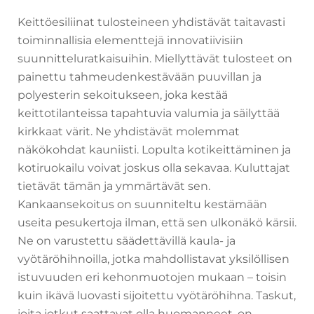
Keittöesiliinat tulosteineen yhdistävät taitavasti
toiminnallisia elementtejä innovatiivisiin
suunnitteluratkaisuihin. Miellyttävät tulosteet on
painettu tahmeudenkestävään puuvillan ja
polyesterin sekoitukseen, joka kestää
keittotilanteissa tapahtuvia valumia ja säilyttää
kirkkaat värit. Ne yhdistävät molemmat
näkökohdat kauniisti. Lopulta kotikeittäminen ja
kotiruokailu voivat joskus olla sekavaa. Kuluttajat
tietävät tämän ja ymmärtävät sen.
Kankaansekoitus on suunniteltu kestämään
useita pesukertoja ilman, että sen ulkonäkö kärsii.
Ne on varustettu säädettävillä kaula- ja
vyötäröhihnoilla, jotka mahdollistavat yksilöllisen
istuvuuden eri kehonmuotojen mukaan – toisin
kuin ikävä luovasti sijoitettu vyötäröhihna. Taskut,
joita jotkut saattavat olla huomanneet, on