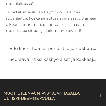
ruoanlaidossa?
Tulostetun esiliinan käyttö voi parantaa
ruoanlaitoa, koska se auttaa sinua saavuttamaan
oikean tunnelman, parantaa mielialaasi ja
muistuttaa sinua ajattelemaan luovasti!
Edellinen :
Kuinka puhdistaa ja huoltaa kankasvöitä kestävyyden parantamiseksi?
Seuraava :
Miksi käsityöläiset ja kokkaajat suosivat molemmat kangasvöitä työhönsä?
MUOTI ETEENPÄIN: PYSY AJAN TASALLA
UUTISKIRJEEMME AVULLA