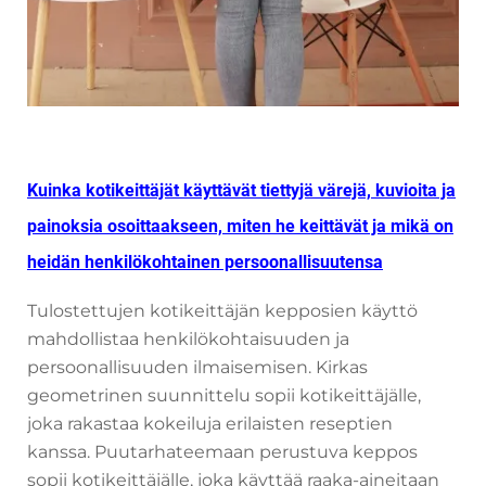
Kuinka kotikeittäjät käyttävät tiettyjä värejä, kuvioita ja
painoksia osoittaakseen, miten he keittävät ja mikä on
heidän henkilökohtainen persoonallisuutensa
Tulostettujen kotikeittäjän kepposien käyttö
mahdollistaa henkilökohtaisuuden ja
persoonallisuuden ilmaisemisen. Kirkas
geometrinen suunnittelu sopii kotikeittäjälle,
joka rakastaa kokeiluja erilaisten reseptien
kanssa. Puutarhateemaan perustuva keppos
sopii kotikeittäjälle, joka käyttää raaka-aineitaan