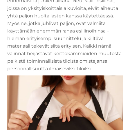
erinomaisilta juhlien aikana. Neutraalit esiliinat,
joissa on yksityiskoittaisia kuvioita, eivät aiheuta
yhtä paljon huolta lasten kanssa käytettäessä.
Myös ne, jotka juhlivat paljon, ovat valmiita
käyttämään enemmän rahaa esiliinoihinsa –
hieman erityisempi suunnittelu ja kiiltävä
materiaali tekevät siitä erityisen. Kaikki nämä
valinnat heijastavat keittokammioiden muutosta
pelkistä toiminnallisista tiloista omistajansa
persoonallisuutta ilmaiseviksi tiloiksi.