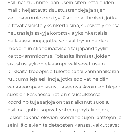
Esiliinat suunnitellaan usein siten, että niiden
mallit heijastavat sisustustrendejä ja arjen
keittokammioiden tyyliä kotona. Ihmiset, jotka
pitävät asioista yksinkertaisina, suosivat yleensä
neutraaleja sävyjä korostavia yksinkertaisia
pellavaesiliinoja, jotka sopivat hyvin heidän
moderniin skandinaavisen tai japandityylin
keittokammioonsa. Toisaalta ihmiset, joiden
sisustustyyli on elävämpi, valitsevat usein
kirkkaita trooppisia tulosteita tai vanhanaikaisia
ruutumalleja esiliinoja, jotka sopivat heidän
värikkäämpään sisustukseensa. Avointen tilojen
suosion kasvaessa kotien sisustuksessa
koordinoituja sarjoja on taas alkanut suosia.
Esiliinat, jotka sopivat yhteen pöytäliinojen,
liesien takana olevien koordinoitujen laattojen ja
seinillä olevien taideteosten kanssa, vaikuttavat