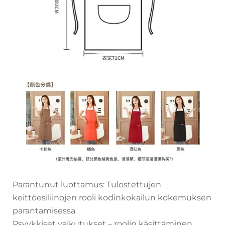
Parantunut luottamus: Tulostettujen
keittöesiliinojen rooli kodinkokailun kokemuksen
parantamisessa
Psyykkiset vaikutukset – roolin käsittäminen,