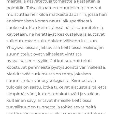
maatilalla kasvatettuja tomaatteja kasteltiin ja
poimitiin. Toisaalta ramen-nuudelien piirros voi
muistuttaa henkilöä matkasta Japaniin, jossa hän
ensimmäisen kerran nautti alkuperäisestä
liuoksesta. Kun keitettäessä näitä suunnitelmia
käytetään, ne herättävät keskustelua ja auttavat
sulkeutumaan sukupolvien väliseen kuiluun
Yhdysvalloissa sijaitsevissa keittiöissä. Esiliinojen
suunnittelut ovat vaihteleet vinttistä
nykyaikaiseen tyyliin. Jotkut suunnittelut
koostuvat pehmeistä pystysuorista värimalleista.
Merkittävää tutkimusta on tehty jokaisen
suunnittelun väripsykologiasta. Kiinnostavia
tuloksia on saatu, jotka tukevat ajatusta siitä, että
lämpimät värit, kuten terrakottaväri ja vaalean
kultainen sävy, antavat ihmisille keittiössä
turvallisuuden tunnetta ja rohkaisevat heitä
viettämään enemmän aikaa ruoan valmistelussa