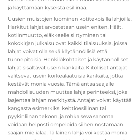
ja käyttämään kyseistä esiliinaa.
Uusien muistojen luominen kotitekoisilla lahjoilla.
Harkitut lahjat arvostetaan usein eniten. Häät,
kotiinmuutto, eläkkeelle siirtyminen tai
kokokirjan julkaisu ovat kaikki tilaisuuksia, joissa
lahjat voivat olla sekä käytännöllisiä että
tunnepitoisia. Henkilökohtaiset ja käytännölliset
lahjat sisältävät usein kankaita. Kiitolliset antajat
valitsevat usein korkealaatuisia kankaita, jotka
kestävät monia vuosia. Tämä antaa saajalle
mahdollisuuden muuttaa lahja perinteeksi, joka
laajentaa lahjan merkitystä. Antajat voivat käyttää
kangasta esimerkiksi keittiöesiliinan tai
pyykinliinan tekoon, ja rohkaiseva sanonta
voidaan helposti ompeloida siihen nostamaan
saajan mielialaa. Tällainen lahja voi kestää monia