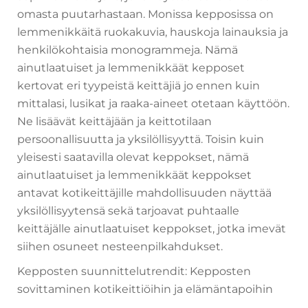
omasta puutarhastaan. Monissa kepposissa on
lemmenikkäitä ruokakuvia, hauskoja lainauksia ja
henkilökohtaisia monogrammeja. Nämä
ainutlaatuiset ja lemmenikkäät kepposet
kertovat eri tyypeistä keittäjiä jo ennen kuin
mittalasi, lusikat ja raaka-aineet otetaan käyttöön.
Ne lisäävät keittäjään ja keittotilaan
persoonallisuutta ja yksilöllisyyttä. Toisin kuin
yleisesti saatavilla olevat keppokset, nämä
ainutlaatuiset ja lemmenikkäät keppokset
antavat kotikeittäjille mahdollisuuden näyttää
yksilöllisyytensä sekä tarjoavat puhtaalle
keittäjälle ainutlaatuiset keppokset, jotka imevät
siihen osuneet nesteenpilkahdukset.
Kepposten suunnittelutrendit: Kepposten
sovittaminen kotikeittiöihin ja elämäntapoihin